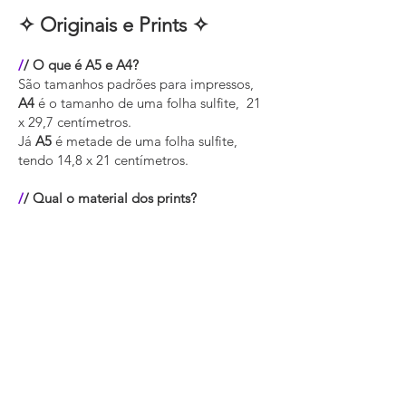
✧ Originais e Prints ✧
/
/ O que é A5 e A4?
São tamanhos padrões para impressos,
A4
é o tamanho de uma folha sulfite, 21
x 29,7 centímetros.
Já
A5
é metade de uma folha sulfite,
tendo 14,8 x 21 centímetros.
/
/ Qual o material dos prints?
​São impressos em alta qualidade em jato
de tinta em papel offset 180g
(geralmente, podendo haver edições
especiais que são feitos com outro
material).
// Eles são enviados com moldura?
Não, eles são enviados sem moldura,
mas com todo o cuidado, com proteção
no envio das artes.