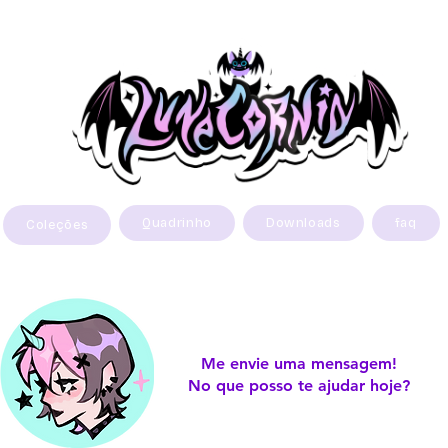
Quadrinho
Downloads
faq
Coleções
Me envie uma mensagem!
No que posso te ajudar hoje?