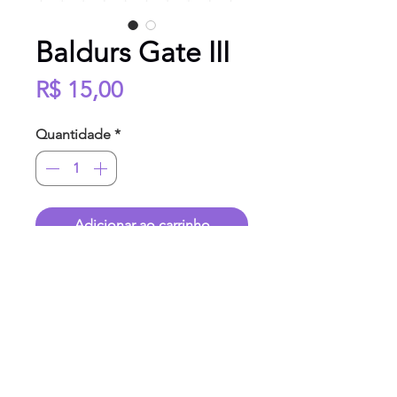
Baldurs Gate III
Preço
R$ 15,00
Quantidade
*
Adicionar ao carrinho
Cartela de Adesivos em formato
A5
Impressas em
Vinil 150g
Resistentes a água