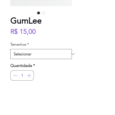
GumLee
Preço
R$ 15,00
Tamanhos
*
Quantidade
*
Adicionar ao carrinho
Print
a4
em
papel fotográfico 180g
Impressão de
qualidade premium
.