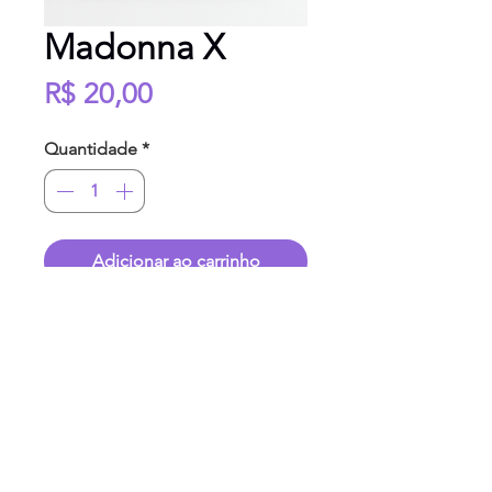
Madonna X
Preço
R$ 20,00
Quantidade
*
Adicionar ao carrinho
Print
a4
em
papel fotográfico 180g
Impressão de
qualidade premium
.
Enviado sem moldura.