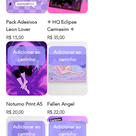
Pack Adesivos
✧ HQ Eclipse
Leon Lover
Carmesim ✧
Preço
Preço
R$ 15,00
R$ 35,00
Adicionar ao
Adicionar ao
carrinho
carrinho
Noturno Print A5
Fallen Angel
Preço
Preço
R$ 20,00
R$ 22,00
Adicionar ao
Adicionar ao
carrinho
carrinho