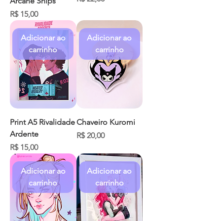
Arcane Ships
Preço
R$ 15,00
Adicionar ao
Adicionar ao
carrinho
carrinho
Print A5 Rivalidade
Chaveiro Kuromi
Ardente
Preço
R$ 20,00
Preço
R$ 15,00
Adicionar ao
Adicionar ao
carrinho
carrinho