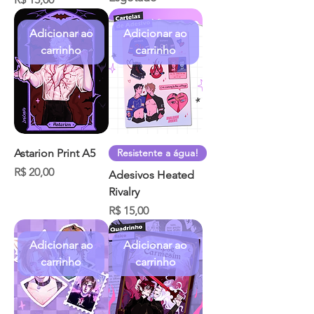
Adicionar ao
Adicionar ao
carrinho
carrinho
Astarion Print A5
Resistente a água!
Preço
R$ 20,00
Adesivos Heated
Rivalry
Preço
R$ 15,00
Adicionar ao
Adicionar ao
carrinho
carrinho