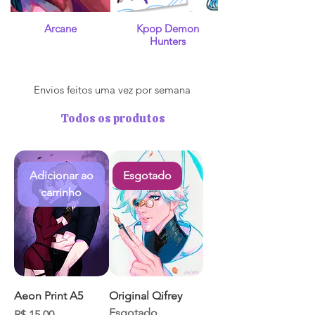
Arcane
Kpop Demon
Hunters
Envios feitos uma vez por semana
Todos os produtos
Adicionar ao
Esgotado
carrinho
Aeon Print A5
Original Qifrey
Esgotado
Preço
R$ 15,00