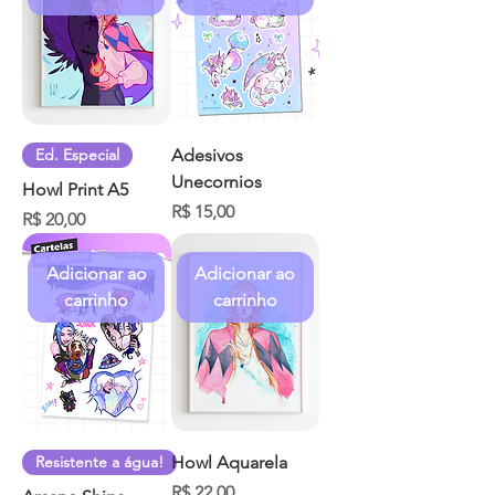
Ed. Especial
Adesivos
Unecornios
Howl Print A5
Preço
R$ 15,00
Preço
R$ 20,00
Adicionar ao
Adicionar ao
carrinho
carrinho
Resistente a água!
Howl Aquarela
Preço
R$ 22,00